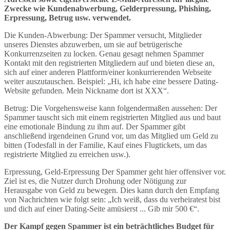
Zwecke wie Kundenabwerbung, Gelderpressung, Phishing,
Erpressung, Betrug usw. verwendet.
Die Kunden-Abwerbung: Der Spammer versucht, Mitglieder
unseres Dienstes abzuwerben, um sie auf betrügerische
Konkurrenzseiten zu locken. Genau gesagt nehmen Spammer
Kontakt mit den registrierten Mitgliedern auf und bieten diese an,
sich auf einer anderen Plattform/einer konkurrierenden Webseite
weiter auszutauschen. Beispiel: „Hi, ich habe eine bessere Dating-
Website gefunden. Mein Nickname dort ist XXX“.
Betrug: Die Vorgehensweise kann folgendermaßen aussehen: Der
Spammer tauscht sich mit einem registrierten Mitglied aus und baut
eine emotionale Bindung zu ihm auf. Der Spammer gibt
anschließend irgendeinen Grund vor, um das Mitglied um Geld zu
bitten (Todesfall in der Familie, Kauf eines Flugtickets, um das
registrierte Mitglied zu erreichen usw.).
Erpressung, Geld-Erpressung Der Spammer geht hier offensiver vor.
Ziel ist es, die Nutzer durch Drohung oder Nötigung zur
Herausgabe von Geld zu bewegen. Dies kann durch den Empfang
von Nachrichten wie folgt sein: „Ich weiß, dass du verheiratest bist
und dich auf einer Dating-Seite amüsierst ... Gib mir 500 €“.
Der Kampf gegen Spammer ist ein beträchtliches Budget für