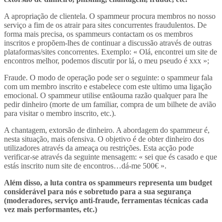
A apropriação de clientela. O spammeur procura membros no nosso
serviço a fim de os atrair para sites concurrentes fraudulentos. De
forma mais precisa, os spammeurs contactam os os membros
inscritos e propõem-lhes de continuar a discussão através de outras
plataformas/sites concorrentes. Exemplo: « Olá, encontrei um site de
encontros melhor, podemos discutir por lá, o meu pseudo é xxx »;
Fraude. O modo de operação pode ser o seguinte: o spammeur fala
com um membro inscrito e estabelece com este ultimo uma ligação
emocional. O spammeur utilise entãouma razão qualquer para lhe
pedir dinheiro (morte de um familiar, compra de um bilhete de avião
para visitar o membro inscrito, etc.).
A chantagem, extorsão de dinheiro. A abordagem do spammeur é,
nesta situação, mais ofensiva. O objetivo é de obter dinheiro dos
utilizadores através da ameaça ou restrições. Esta acção pode
verificar-se através da seguinte mensagem: « sei que és casado e que
estás inscrito num site de encontros…dá-me 500€ ».
Além disso, a luta contra os spammeurs representa um budget
considerável para nós e sobretudo para a sua segurança
(moderadores, serviço anti-fraude, ferramentas técnicas cada
vez mais performantes, etc.)